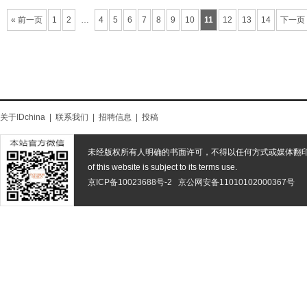
« 前一页
1
2
…
4
5
6
7
8
9
10
11
12
13
14
下一页 
关于IDchina
|
联系我们
|
招聘信息
|
投稿
未经版权所有人明确的书面许可，不得以任何方式或媒体翻
of this website is subject to its terms use.
京ICP备10023688号-2
京公网安备11010102000367号