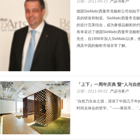
日期：2011-09-15
产品与客户
德国SieMatic西曼帝克橱柜公司创始
具的研发和制造。SieMatic西曼帝
的设计完美结合，成为奢侈品橱柜的
有幸采访了德国SieMatic西曼帝克橱柜公
先生，自1996年加入SieMatic以
洲及中国的橱柜市场非常了解。
「上下」一周年庆典 暨“人与自
日期：2011-09-01
产品与客户
“自然乃生命之源，浸润了中国几千年
时间去体会的哲学。” ——蒋琼耳，