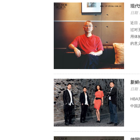
现代
日期：
近日
过对
用体
的意
新鲜
日期：
HB
中国
德国唯