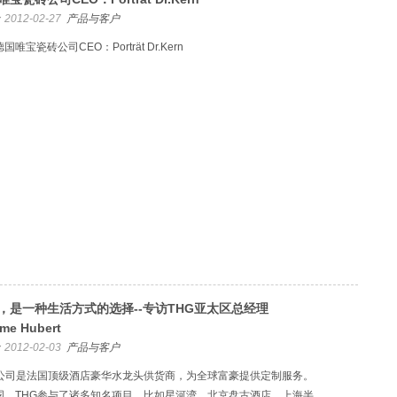
2012-02-27
产品与客户
国唯宝瓷砖公司CEO：Porträt Dr.Kern
，是一种生活方式的选择--专访THG亚太区总经理
me Hubert
2012-02-03
产品与客户
G公司是法国顶级酒店豪华水龙头供货商，为全球富豪提供定制服务。
国，THG参与了诸多知名项目，比如星河湾、北京盘古酒店、上海半