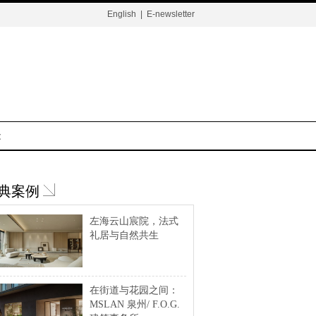
English
|
E-newsletter
t
典案例
左海云山宸院，法式
礼居与自然共生
在街道与花园之间：
MSLAN 泉州/ F.O.G.