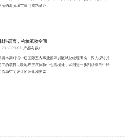
美丽的海滨城市厦门成功举办。
材料语言，构筑流动空间
2012-03-01
产品与客户
编辑本期对话中建国际室内事业部深圳区域总经理田饶，深入探讨其
完工的项目世欧地产王庄体验中心售楼处，试图进一步剖析项目中所
的流动空间设计的理念和要素。