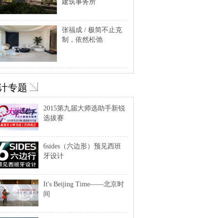
建筑事务所
张福成 / 极简不止克
制，依然松弛
计专题
2015第九届大师选助手新锐
选拔赛
6sides（六边形）预见西班
牙设计
It's Beijing Time——北京时
间