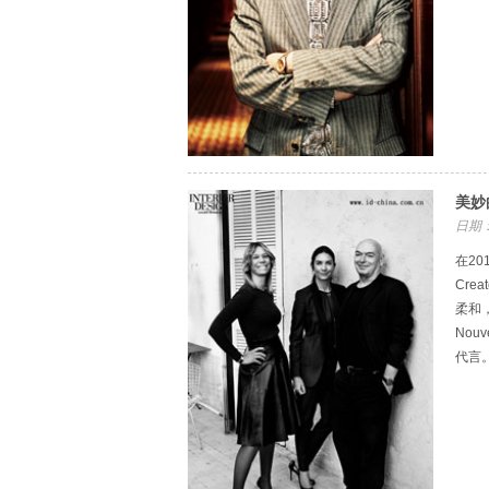
美妙
日期：
在2
Cre
柔和
Nou
代言