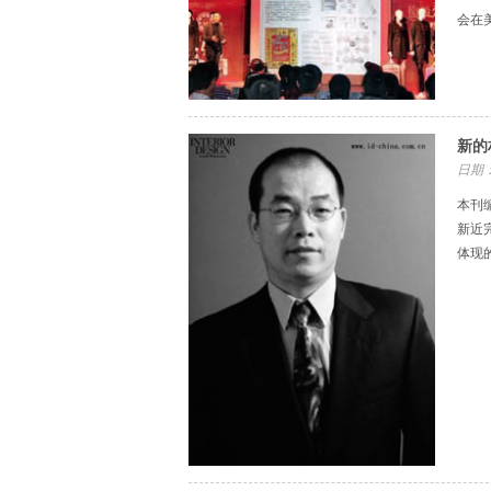
会在
新的
日期：
本刊
新近
体现