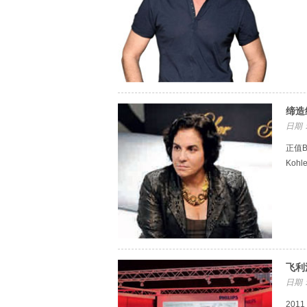
缔造
日期：
正值B
Koh
飞利
日期：
201