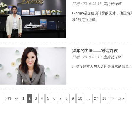
日期：2019-03-16
室内设计师
Giorgio是游艇设计界的天才，他已
和5艘定制游艇。
温柔的力量——对话刘孜
日期：2019-03-13
室内设计师
用温度建立人与人之间最真实的情感
« 前一页
1
2
3
4
5
6
7
8
9
10
…
27
28
下一页 »