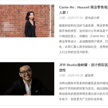
Carrie Ho : Hassell 
人群！
日期：2020-07-01
室内设计师
随着科技和生活的飞速发展，商业零售
面开放的类型，这对设计公司来说是个挑
计领域负责人，何颖珩（Carrie Ho）
商业零售设计：必须围绕用户需求，
化，从而汇聚人群并鼓励社交。优秀
人们之间的交流与联系。
JFR Studio徐岭啸：设计师
放性
日期：2020-04-24
建筑师
Jeffrey拥有丰富多样的建筑及室内
他对于空间的把控更为灵活。他以国
将创造性的思想和理念通过设计的方
生命力，创造更为广泛的社会价值。