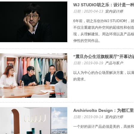
WJ STUDIO胡之乐：设计是一
日期：2020-04-13
室内设计师
6年前，胡之乐创办WJ STUDIO时
不仅注重建筑内外空间的延续性和创
现，从理解建筑、周边环境以及产品
伸性的空间作品。
“震旦办公生活旗舰展厅”开幕访
日期：2019-09-19
产品与客户
以人为中心的办公场景解决方案，以
的需求。
Archirivolto Design：
日期：2019-09-14
室内设计师
一个好的设计产品必须是美的，高效