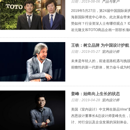
日期：2019-08-06
产品与客户
2019年5月27日，第24届中国国际
海新国际博览中心举办。此次展会带
势如何？行业资深人士有哪些观点？ I
岩元隆文和TOTO商品企画一部部长项
王铁：树立品牌 为中国设计护航
日期：2019-05-27
室内设计师
未来是年轻人的，前途道路机遇与挑
前瞻性的新一代群体，努力奋斗成为
姜峰：始终向上生长的状态
日期：2019-04-28
室内设计师
美国《室内设计》中文网在新品Vine“
杰恩设计董事长&总设计师姜峰先生，
计、对行业以及企业发展的深刻体会