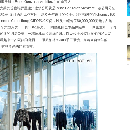
师事务所（Rene Gonzalez Architect）的负责人
rds大奖的首位福罗里达州建筑公司就是Rene Gonzalez Architect。该公司分别
策划公司设计仓库工作车间，以及今年设计的位于迈阿密海滩的Alchemist服装
neros Collection的CIFO艺术空间，以及一幢价值60,000,000美元，占地
室、一个大型厨房、一间3D银幕房、一间隐蔽的艺术品保险库、一间密室和一个可
的纽约四层公寓、一栋危地马拉奢华胜地，以及位于沙特阿拉伯的私人花
起来一如既往的潇洒——眼戴柏林Mykita手工眼镜、穿着来自米兰的
表，并配有钴蓝色的硅胶表带。