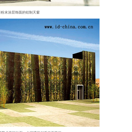
经粉末涂层饰面的铝制天窗