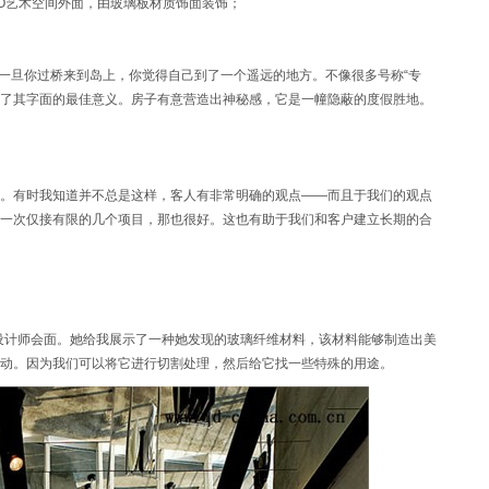
FO艺术空间外面，由玻璃板材质饰面装饰；
少。一旦你过桥来到岛上，你觉得自己到了一个遥远的地方。不像很多号称“专
代表了其字面的最佳意义。房子有意营造出神秘感，它是一幢隐蔽的度假胜地。
有时我知道并不总是这样，客人有非常明确的观点——而且于我们的观点
一次仅接有限的几个项目，那也很好。这也有助于我们和客户建立长期的合
业设计师会面。她给我展示了一种她发现的玻璃纤维材料，该材料能够制造出美
动。因为我们可以将它进行切割处理，然后给它找一些特殊的用途。