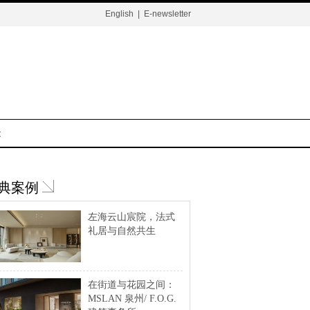
English
|
E-newsletter
t
典案例
左海云山宸院，法式
礼居与自然共生
在街道与花园之间：
MSLAN 泉州/ F.O.G.