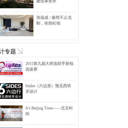
建筑事务所
张福成 / 极简不止克
制，依然松弛
计专题
2015第九届大师选助手新锐
选拔赛
6sides（六边形）预见西班
牙设计
It's Beijing Time——北京时
间