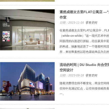
素然成都太古里FLAT公寓店 —“
作室
日期：2023-11-16
零售空间
在素然成都太古里FLAT公寓店中，FL
（white-on-white）”这一现代
同肌理的白面进行拼贴，结合家具中
的构成，抽象地还原了一个随着时间流
所，来诠释素然以彩色基础单品为主的
流动的时间 | DU Studio 向
空间设计
日期：2023-09-18
零售空间
随着消费理念得不断变化，商业空间
空间中充满记忆点，让空间变得精而
一。