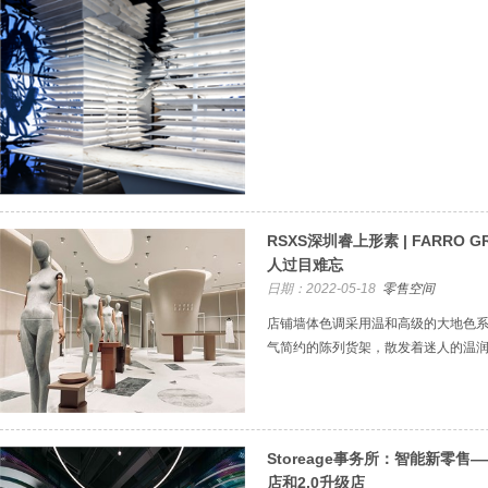
RSXS深圳睿上形素 | FARRO
人过目难忘
日期：2022-05-18
零售空间
店铺墙体色调采用温和高级的大地色
气简约的陈列货架，散发着迷人的温
Storeage事务所：智能新零售
店和2.0升级店