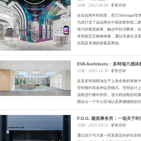
日期：2022-04-04
零售空间
在短短两年时间里，荷兰Storeage零
为其打造了该品牌在中国首家和第二
现力的视觉效果，触达年轻消费者，
造智能交互购物体验，通过传递生活
自我及美感的探索及释放。
EVA Architects：多特瑞
日期：2021-11-30
零售空间
这是多特瑞精油位于上海全新的体验
空间预约等多种运营模式。空间设计
油瓶进行横向剖切，放大精油瓶的轮
围合出一个中心区域以及两侧辅助的
F.O.G. 建筑事务所：一场关于时间的
日期：2021-06-21
零售空间
通过设计与大家一同直面花卉的生命轮