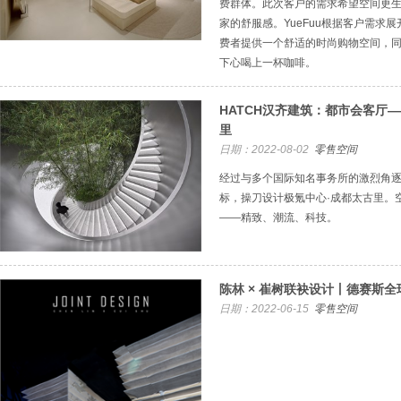
费群体。此次客户的需求希望空间更
家的舒服感。YueFuu根据客户需求
费者提供一个舒适的时尚购物空间，
下心喝上一杯咖啡。
HATCH汉齐建筑：都市会客厅—
里
日期：2022-08-02
零售空间
​经过与多个国际知名事务所的激烈角逐
标，操刀设计极氪中心·成都太古里。
——精致、潮流、科技。
陈林 × 崔树联袂设计丨德赛斯
日期：2022-06-15
零售空间