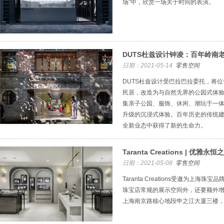
场”中，欣赏一场关于时间的表演。
DUTS杜兹设计钟凌：百年岭南老
日期：2021-05-14
零售空间
DUTS杜兹设计受巴拉巴拉委托，将
民居，改造为与自然无界的公园式体验空间PA
集亲子公园、服饰、休闲、潮玩于一
升级的沉浸式体验。百年历史的传统建
全新业态中获得了新的生命力。
Taranta Creations | 
日期：2021-05-08
零售空间
Taranta Creations受邀为上
珠宝店常规的展示空间外，还要额外增
上海南京路核心地段申之江大厦三楼