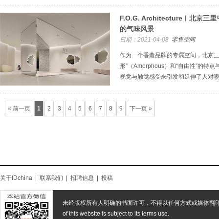
F.O.G. Architecture
的气味风景
日期：2021-04-08
零售空间
作为一个香薰品牌的专属空间，北京三里
形”（Amorphous）和“自由性”的
视觉与触觉感受来引发和延伸了人对
« 前一页
1
2
3
4
5
6
7
8
9
下一页 »
关于IDchina
|
联系我们
|
招聘信息
|
投稿
未经版权所有人明确的书面许可，不得以任何方式或媒体翻
of this website is subject to its terms use.