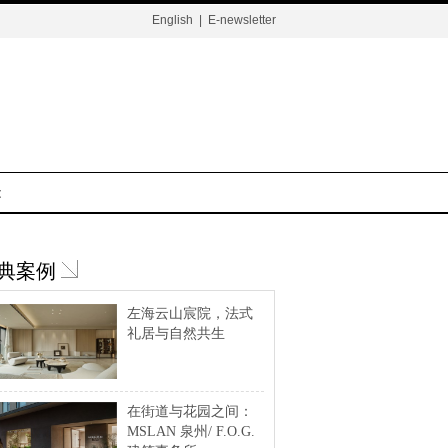
English
|
E-newsletter
t
典案例
左海云山宸院，法式
礼居与自然共生
在街道与花园之间：
MSLAN 泉州/ F.O.G.