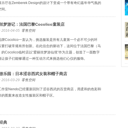
示厅在Zemberek Design的设计下变成一个带有奇幻嘉年华气氛的
空间。
丝梦游记：法国巴黎Cocolico童装店
2016-04-05
零售空间
品牌Cocolico一直认为，挑选服装是所有儿童第一个必不可少的环
应要打破常规有所创新。在此信念的驱动下，这间位于法国巴黎（马
的Cocolico临时店以“爱丽丝梦游仙境”作为主题，创造了一面数字
镜让孩子们能够通过一种互动方式来挑选他们心仪的服饰。
游乐园：日本涩谷西武女装和帽子商店
2016-03-29
零售空间
工作室Nendo已经重新回到了涩谷西武的百货商店，用柔和的色彩和
形的图案来改造女性服装区和帽子区。
经典