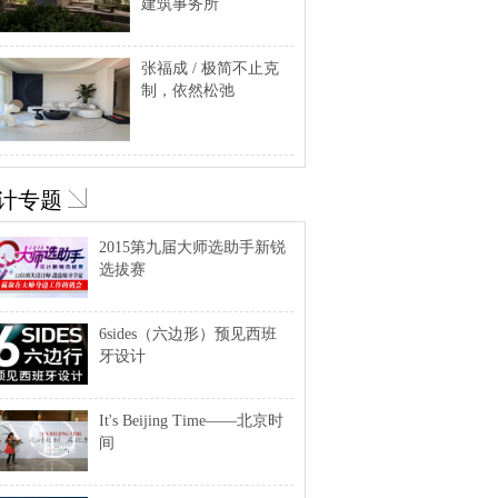
建筑事务所
张福成 / 极简不止克
制，依然松弛
计专题
2015第九届大师选助手新锐
选拔赛
6sides（六边形）预见西班
牙设计
It's Beijing Time——北京时
间