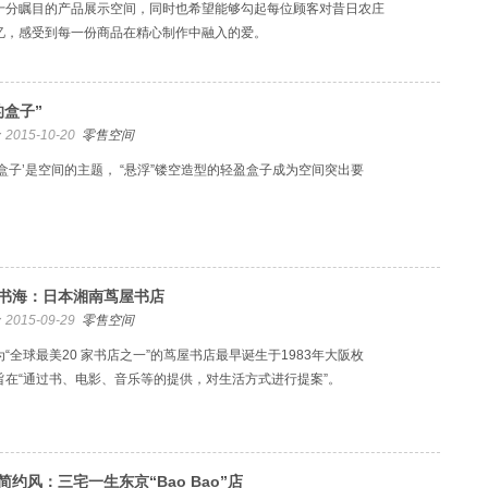
十分瞩目的产品展示空间，同时也希望能够勾起每位顾客对昔日农庄
忆，感受到每一份商品在精心制作中融入的爱。
的盒子”
2015-10-20
零售空间
的盒子’是空间的主题， “悬浮”镂空造型的轻盈盒子成为空间突出要
书海：日本湘南茑屋书店
2015-09-29
零售空间
为“全球最美20 家书店之一”的茑屋书店最早诞生于1983年大阪枚
旨在“通过书、电影、音乐等的提供，对生活方式进行提案”。
简约风：三宅一生东京“Bao Bao”店