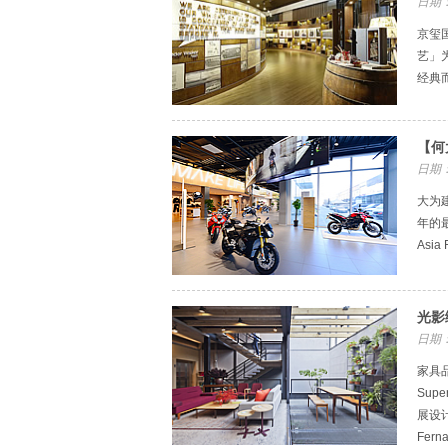
日期：
京玺
艺」为
经典
【何
日期：
大为建
年的最
Asi
光影
日期：
家具品
Sup
展设
Fer