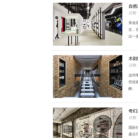
自然
日期：
美妆观
念，
出一
木刻
日期：
这间
些设
醉。
奇幻
日期：
国际
展示