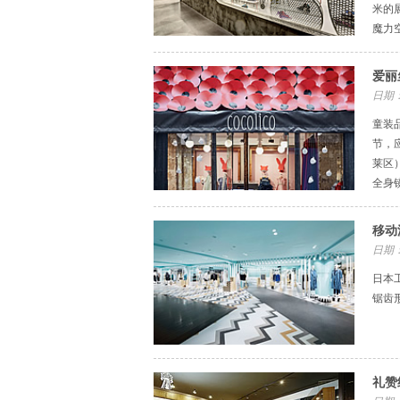
米的展
魔力
爱丽
日期：
童装
节，
莱区）
全身
移动
日期：
日本
锯齿
礼赞