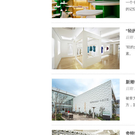
一个
的记
“轻
日期：
‘轻
素。
新潮
日期：
被誉
方，
奇特