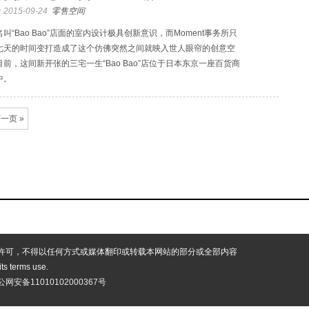
2015-09-24
零售空间
叫“Bao Bao”店面的室内设计极具创新意识，而Moment事务所只
七天的时间变打造成了这个仿佛突然之间就映入世人眼帘的创意空
目前，这间新开张的三宅一生“Bao Bao”店位于日本东京一座百货商
中。
一页 »
许可，不得以任何方式或媒体翻印或转载本网站的部分或全部内容
 its terms use.
公网安备11010102000367号