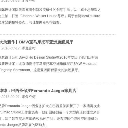
2016-03-23
零售空间
国际设计团队凭着充满创新和突破性的创意手法，以「威士忌酿造之
主轴，打造「Johnnie Walker House尊邸」属于台湾local culture
而摩登的独特姿态，与佳酿两者相得益彰。
大为新作】BMW宝马摩托车亚洲旗舰展厅
2016-03-17
零售空间
筑设计公司David Ho Design Studio在2016年交出了他们历时两
新设计案：北京德悦行宝马摩托车亚洲旗舰展厅BMW Motorrad
a Flagship Showroom。这是亚洲面积最大的旗舰展厅。
绰绰：巴西圣保罗Fernando Jaeger家具店
2016-02-21
零售空间
牌Fernando Jaeger因业务扩大在巴西圣保罗新开了一家店再次由
erLimão Studio工作室负责，他们围绕创造一个大型商店的理念来开
计，除了旨在展示丰富的FJ系列产品，还希望这个弹性空间能成为
nando Jaeger品牌发展的驱动力。