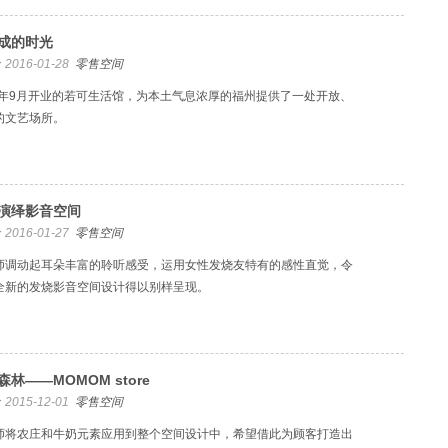
成的时光
2016-01-28
零售空间
15年9月开业的若可生活馆，为本土气息浓厚的福州提供了一处开放、
的文艺场所。
演绎影音空间
2016-01-27
零售空间
师调动起耳朵丰富的聆听感受，运用女性发烧友特有的感性直觉，令
全新的发烧影音空间设计得以别样呈现。
森林——MOMOM store
2015-12-01
零售空间
师将农庄和牛奶元素应用到整个空间设计中，希望借此为顾客打造出