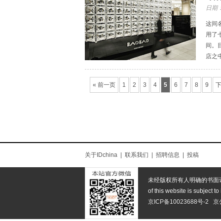
日期：
这间名
用了
间。
店之
« 前一页
1
2
3
4
5
6
7
8
9
下
关于IDchina
|
联系我们
|
招聘信息
|
投稿
未经版权所有人明确的书面
of this website is subject to
京ICP备10023688号-2
京