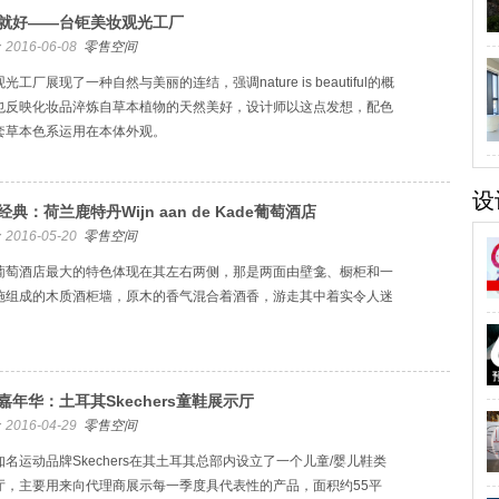
就好——台钜美妆观光工厂
2016-06-08
零售空间
光工厂展现了一种自然与美丽的连结，强调nature is beautiful的概
也反映化妆品淬炼自草本植物的天然美好，设计师以这点发想，配色
套草本色系运用在本体外观。
设
经典：荷兰鹿特丹Wijn aan de Kade葡萄酒店
2016-05-20
零售空间
葡萄酒店最大的特色体现在其左右两侧，那是两面由壁龛、橱柜和一
施组成的木质酒柜墙，原木的香气混合着酒香，游走其中着实令人迷
嘉年华：土耳其Skechers童鞋展示厅
2016-04-29
零售空间
知名运动品牌Skechers在其土耳其总部内设立了一个儿童/婴儿鞋类
厅，主要用来向代理商展示每一季度具代表性的产品，面积约55平