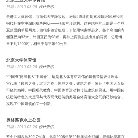
北京工业大学体育馆
日期：2010-03-26
设计资讯
走进工大体育馆，穹顶似天宁静致远。房顶5道环向钢索和每环56根径向
钢拉杆在空中编织成鱼网状——张弦穹顶结构。这种结构的上部是一个球
冠顶面的单层网壳，由很多钢管组成，下部用钢索撑起来。整个穹顶的内
侧直径为93米，外侧直径为98米，再加上两侧悬挑出来的两翼，总用钢
量不到1200吨，相当于每平米60公斤。
北京大学体育馆
日期：2010-03-26
设计资讯
“中国脊”扬威北大“中国脊”，这是北大体育馆宏伟的建筑造型设计理念。
它代表了民族之脊，北大之脊，国球之脊，建筑之脊，象征了中国人百折
不挠的精神、中国现代教育、中国体育运动和传统建筑的灵魂。用中国传
统建筑特色的大屋脊与代表现代建筑的奥运会体育馆大空间的巧妙结合，
实现了中国建筑的又一创新。
奥林匹克水上公园
日期：2010-03-26
设计资讯
整个公园占地302.7公顷。北京2008年第29届奥运会期间，赛艇比赛将在