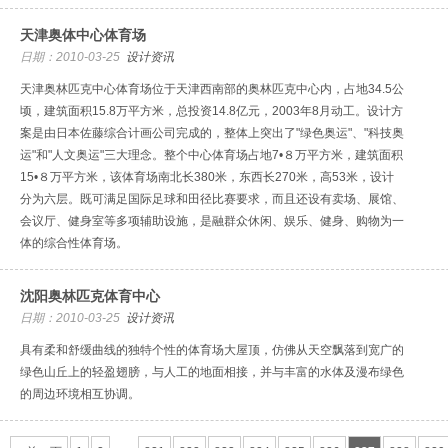
天津奥体中心体育场
日期：2010-03-25
设计资讯
天津奥林匹克中心体育场位于天津西南部的奥林匹克中心内，占地34.5公
顷，建筑面积15.8万平方米，总投资14.8亿元，2003年8月动工。设计方
案是由日本佐藤综合计画公司完成的，整体上突出了"绿色奥运"、"科技奥
运"和"人文奥运"三大理念。整个中心体育场占地7•８万平方米，建筑面积
15•８万平方米，该体育场南北长380米，东西长270米，高53米，设计
分为六层。既可满足国际足球和田径比赛要求，而且还设有卖场、展馆、
会议厅、健身室等多项辅助设施，是融群众休闲、娱乐、健身、购物为一
体的综合性体育场。
沈阳奥林匹克体育中心
日期：2010-03-25
设计资讯
具有柔和舒缓曲线的独特个性的体育场大屋顶，仿佛从天空飘落到宽广的
绿色山丘上的轻盈翅膀，与人工的地面相接，并与丰富的水体及漫布绿色
的周边环境相互协调。