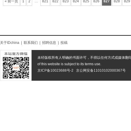
« 前一页
1
2
…
821
822
823
824
825
826
827
828
829
关于IDchina
|
联系我们
|
招聘信息
|
投稿
未经版权所有人明确的书面许可，不得以任何方式或媒体翻
of this website is subject to its terms use.
京ICP备10023688号-2
京公网安备11010102000367号