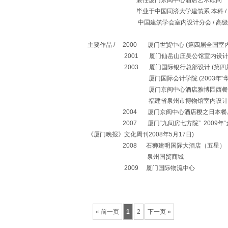
兼任厦门京闽中心酒店艺术顾问
毕业于中国同济大学建筑系 本科 / 
中国建筑学会室内设计分会 / 高级室
主要作品 / 2000 厦门世贸中心 (第四届全国室
2001 厦门仙岳山庄吴公馆室内设计(200
2003 厦门国际银行总部设计 (第四届全
厦门国际会计学院 (2003年“华耐杯”
厦门京闽中心酒店雅博园西餐厅(作品刊登于
福建省泉州市博物馆室内设计方案(作品刊
2004 厦门京闽中心酒店樱之日本餐厅(作品刊
2007 厦门“九间房七方院” 2009年“金外
《厦门晚报》文化周刊2008年5月17日)
2008 石狮建明国际大酒店（五星）
泉州国贸商城
2009 厦门国际物流中心
« 前一页
1
2
下一页 »