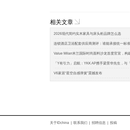
相关文章
2026现代简约实木家具与床头柜品牌怎么选
连锁酒店卫浴配套供应商测评：谁能承接统一标
Value Milan米兰国际时尚面料沙龙首度官宣
「Y有引力」启航：YKK AP携手梁景华先生，
V6家居“星空自感弹簧”震撼发布
关于IDchina
|
联系我们
|
招聘信息
|
投稿