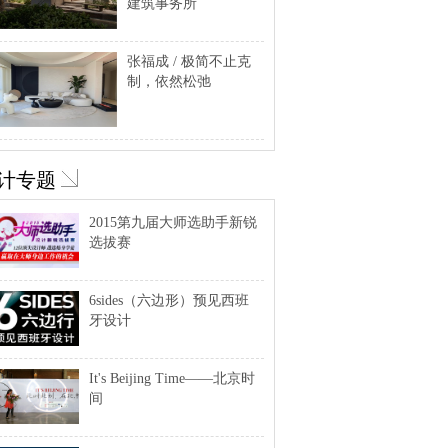
建筑事务所
张福成 / 极简不止克
制，依然松弛
计专题
2015第九届大师选助手新锐
选拔赛
6sides（六边形）预见西班
牙设计
It's Beijing Time——北京时
间