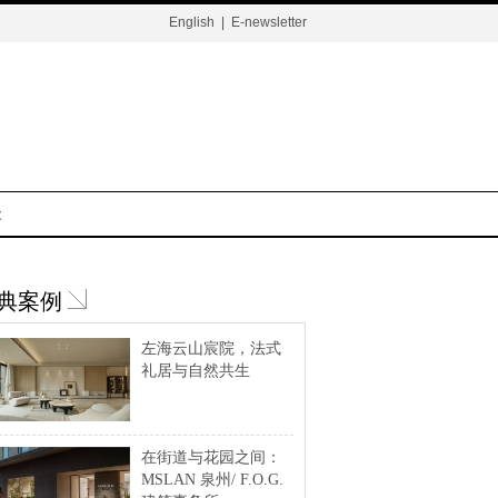
English
|
E-newsletter
t
典案例
左海云山宸院，法式
礼居与自然共生
在街道与花园之间：
MSLAN 泉州/ F.O.G.