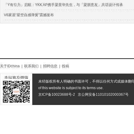
「Y有引力」启航：YKK AP携手梁景华先生，与「梁朋意友」共话设计传承
V6家居“星空自感弹簧”震撼发布
关于IDchina
|
联系我们
|
招聘信息
|
投稿
未经版权所有人明确的书面许可，不得以任何方式或媒体翻
of this website is subject to its terms use.
京ICP备10023688号-2
京公网安备11010102000367号