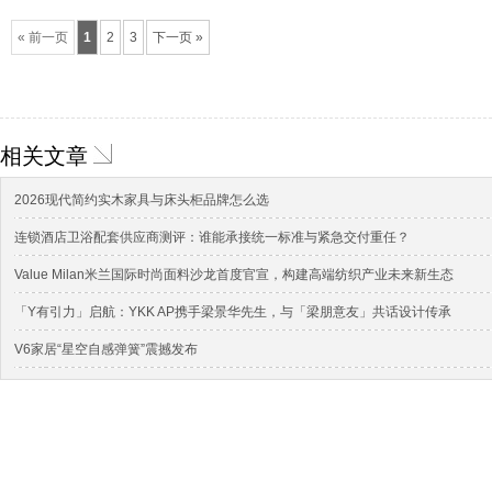
« 前一页
1
2
3
下一页 »
相关文章
2026现代简约实木家具与床头柜品牌怎么选
连锁酒店卫浴配套供应商测评：谁能承接统一标准与紧急交付重任？
Value Milan米兰国际时尚面料沙龙首度官宣，构建高端纺织产业未来新生态
「Y有引力」启航：YKK AP携手梁景华先生，与「梁朋意友」共话设计传承
V6家居“星空自感弹簧”震撼发布