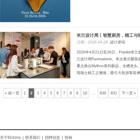
米兰设计周丨智慧厨房，精工与
日期：2026-04-28
设计资讯
2026年4月21日至26日，Frank
兰设计周Fuorisalone。本次展
重点推出Mythos系列新品，水槽龙
现瑞士精工之雅致，吸引大批游客前
« 前一页
1
2
3
4
5
6
7
8
9
10
…
830
831
下一页 »
关于IDchina
|
联系我们
|
招聘信息
|
投稿