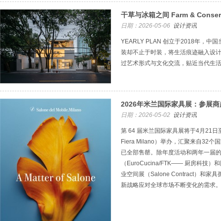
干草与冰箱之间 Farm & Conserv
日期：2026-05-06
设计资讯
YEARLY PLAN 创立于2018年
装却不止于时装，将生活痕迹融入设
过艺术形式与文化交流，贴近当代生
2026年米兰国际家具展：参展商超 
日期：2026-05-02
设计资讯
第 64 届米兰国际家具展将于4月21
Fiera Milano）举办，汇聚来自32
已全部售罄。除年度活动和两年一届
（EuroCucina/FTK—— 厨房
业空间展（Salone Contract）和家具
新战略应对全球市场不断变化的需求