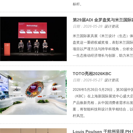
标杆。
第29届ADI 金罗盘奖与米兰国
日期：2026-05-28
设计资讯
米兰国际家具展《米兰设计（生态）体系
盘奖这一重磅权威奖项，表彰米兰国
项目以严谨方法与跨学科视角，分析
一生态推动经济增长与创新，助力米
TOTO亮相2026KBC
日期：2026-05-27
设计资讯
2026年5月26日-5月29日，第30
（KBC）在上海新国际展览中心盛大启
产品焕新亮相，从中国消费者需求出
案，将智能科技和设计美学相结合，以
杆风范。
Louis Poulsen 于杭州呈现 P