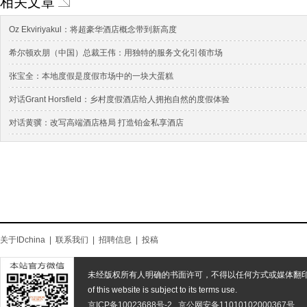
相关文章
Oz Ekviriyakul：将超豪华酒店概念带到新高度
希尔顿欢朋（中国）总裁王伟：用独特的服务文化引领市场
张宝全：本地度假是度假市场中的一块大蛋糕
对话Grant Horsfield：乡村度假酒店给人拥抱自然的度假体验
对话黄骥：改写高端酒店格局 打造铂金私享酒店
关于IDchina
|
联系我们
|
招聘信息
|
投稿
未经版权所有人明确的书面许可，不得以任何方式或媒体翻
of this website is subject to its terms use.
京ICP备10023688号-2
京公网安备11010102000367号