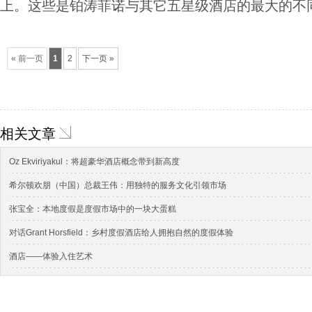
上。这些是铂涛菲诺与其它五星级酒店的最大的不
« 前一页
1
2
下一页 »
相关文章
Oz Ekviriyakul：将超豪华酒店概念带到新高度
希尔顿欢朋（中国）总裁王伟：用独特的服务文化引领市场
张宝全：本地度假是度假市场中的一块大蛋糕
对话Grant Horsfield：乡村度假酒店给人拥抱自然的度假体验
酒店——体验入住艺术