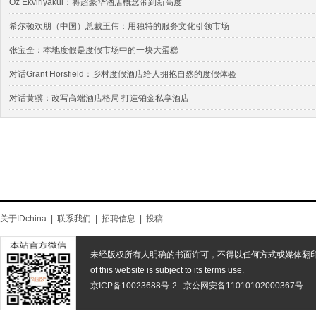
Oz Ekviriyakul：将超豪华酒店概念带到新高度
希尔顿欢朋（中国）总裁王伟：用独特的服务文化引领市场
张宝全：本地度假是度假市场中的一块大蛋糕
对话Grant Horsfield：乡村度假酒店给人拥抱自然的度假体验
对话黄骥：改写高端酒店格局 打造铂金私享酒店
关于IDchina
|
联系我们
|
招聘信息
|
投稿
未经版权所有人明确的书面许可，不得以任何方式或媒体翻
of this website is subject to its terms use.
京ICP备10023688号-2
京公网安备11010102000367号