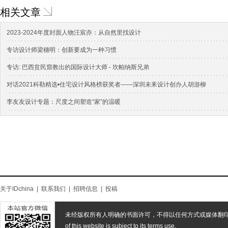
相关文章
2023-2024年度封面人物汪宸亦：从自然里找设计
专访设计师梁穗明：创新要成为一种习惯
专访: 巴西贫民窟教出的国际设计大师 - 坎帕纳斯兄弟
对话2021科勒精选•住宅设计风格榜获奖者——深圳未耒设计创办人胡游柳
李友友设计专题：尺度之间塑造“家”的温暖
关于IDchina
|
联系我们
|
招聘信息
|
投稿
未经版权所有人明确的书面许可，不得以任何方式或媒体翻
of this website is subject to its terms use.