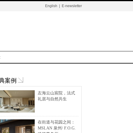
English
|
E-newsletter
t
典案例
左海云山宸院，法式
礼居与自然共生
在街道与花园之间：
MSLAN 泉州/ F.O.G.