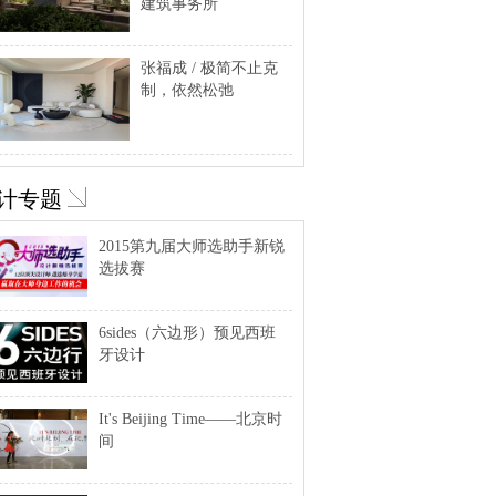
建筑事务所
张福成 / 极简不止克
制，依然松弛
计专题
2015第九届大师选助手新锐
选拔赛
6sides（六边形）预见西班
牙设计
It's Beijing Time——北京时
间