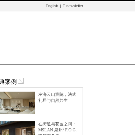
English
|
E-newsletter
t
典案例
左海云山宸院，法式
礼居与自然共生
在街道与花园之间：
MSLAN 泉州/ F.O.G.