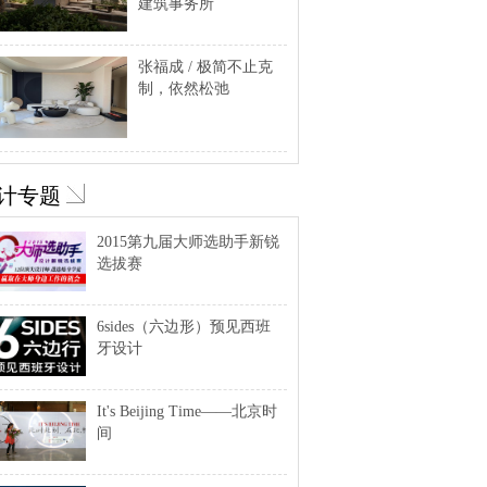
建筑事务所
张福成 / 极简不止克
制，依然松弛
计专题
2015第九届大师选助手新锐
选拔赛
6sides（六边形）预见西班
牙设计
It's Beijing Time——北京时
间