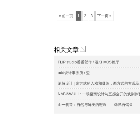
« 前一页
1
2
3
下一页 »
相关文章
FLIP studio番番營作 / 混KHAOS餐厅
odd设计事务所 / 玺
泊赫设计 | 东方式的入戏和凝练，西方式的客观
NABI&WULI：一场至臻设计与五感全开的戏剧体验 /
山一筑造：自然与鲜美的邂逅——鲜潭石锅鱼