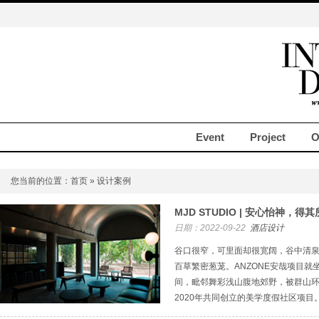
Event
Project
O
您当前的位置：
首页
» 设计案例
MJD STUDIO | 安心怡神，得
日期：2022-09-22
酒店设计
谷口很窄，可里面却很宽阔，谷中清
百草繁密葱茏。ANZONE安哉项目
间，毗邻舞彩浅山腹地郊野，被群山
2020年共同创立的美学度假社区项目