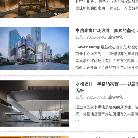
和空间相遇， 味蕾和心头都激发出独
回味悠长的回廊间， 辗转出一个美好的片刻.
中信泰富广场改造 | 像素的垒
日期：2022-09-02
商业空间
Kokaistudios的最新改造项目充
商业中心转变为一个激情澎湃的摩登
素元素打破商场原有四四方方的轮廓
益彰，并开辟了全新的前景与无限可
水相设计：华格纳寓言——以音
无极
日期：2022-08-19
商业空间
透过歌剧叙事手法及建筑的具体性，
阔，将基地座落于岸边所拥有的丰富
中。