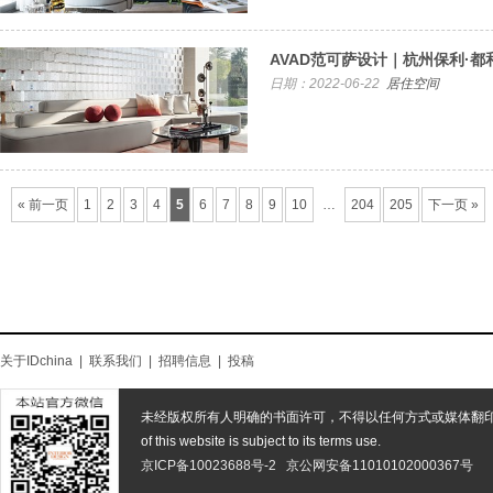
AVAD范可萨设计｜杭州保利·
日期：2022-06-22
居住空间
« 前一页
1
2
3
4
5
6
7
8
9
10
…
204
205
下一页 »
关于IDchina
|
联系我们
|
招聘信息
|
投稿
未经版权所有人明确的书面许可，不得以任何方式或媒体翻
of this website is subject to its terms use.
京ICP备10023688号-2
京公网安备11010102000367号