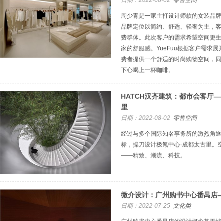
日期：2022-08-02
零售空间
周少青是一家主打设计师款的女装品
品牌定位以简约、舒适、轻奢为主，客
费群体。此次客户的需求希望空间更
家的舒服感。YueFuu根据客户需求
费者提供一个舒适的时尚购物空间，
下心喝上一杯咖啡。
HATCH汉齐建筑：都市会客厅—
里
日期：2022-08-02
零售空间
​经过与多个国际知名事务所的激烈角逐
标，操刀设计极氪中心·成都太古里。
——精致、潮流、科技。
微介设计：广州购书中心番禺店
日期：2022-07-25
文化类