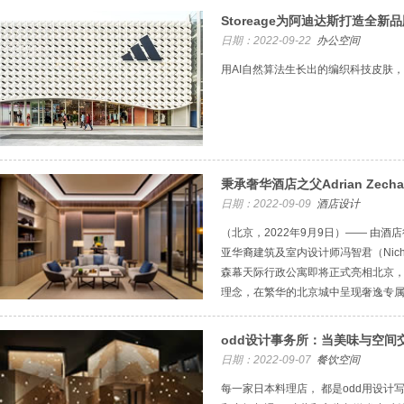
Storeage为阿迪达斯打造全
日期：2022-09-22
办公空间
用AI自然算法生长出的编织科技皮肤
秉承奢华酒店之父Adrian Zec
日期：2022-09-09
酒店设计
（北京，2022年9月9日）—— 由酒店行
亚华裔建筑及室内设计师冯智君（Nicho
森幕天际行政公寓即将正式亮相北京，
理念，在繁华的北京城中呈现奢逸专
odd设计事务所：当美味与空间
日期：2022-09-07
餐饮空间
每一家日本料理店， 都是odd用设计