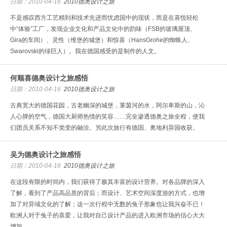
日期：2010-04-16
2010德奥设计之旅
不是感叹西方工艺精到和技术先进而忧虑国中的现状，而是在喜悦轻松
中“体验”工厂，发现企业文化和产品文化中的韵味（FSB的玻璃屋顶、
Gira的车间）、灵性（维堡的城堡）和惊喜（HansGrohe的蜘蛛人、
Swarovski的绿巨人）。我在德国感受的是制作的人文。
何顺喜德奥设计之旅感悟
日期：2010-04-16
2010德奥设计之旅
古典宽大的德国花园，古老幽深的城堡，莱茵河的水，阿尔卑斯的山，沁
人心脾的空气，德国大厨师热情的笑容……完全渗透德奥之旅全程，使我
们团员关系不知不觉变的融洽。另此次旅行有德国、奥地利异国收获。
吴为德奥设计之旅感悟
日期：2010-04-16
2010德奥设计之旅
在这段有限的时间内，我们获得了极其丰富的设计营养。对各品牌的深入
了解，看到了产品高品质的背后；而设计、艺术空间深度游的方式，也增
加了对异域文化的了解；这一次行程中无数的兔子形象也让我兴奋不已！
欧洲人对于兔子的喜爱，让我对自己设计产品的进入欧洲市场的信心大大
增加。