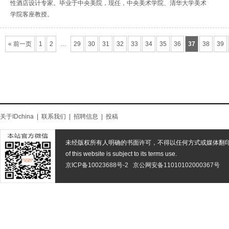
性酒店设计专家。毕业于中央美院，现任，中央美术学院、清华大学美术
学院客座教授。
« 前一页
1
2
…
29
30
31
32
33
34
35
36
37
38
39
关于IDchina
|
联系我们
|
招聘信息
|
投稿
未经版权所有人明确的书面许可，不得以任何方式或媒体翻
of this website is subject to its terms use.
京ICP备10023688号-2
京公网安备11010102000367号