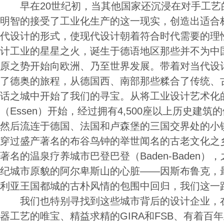
早在20世纪初，当其他国家还沉浸在对手工艺
明智的接受了工业化生产的这一现实，创造出适合
代设计的形式，使现代设计朝着符合时代需要的理
计工业的星星之火，诞生于德语地区那些并不为中
原之势开始向欧洲、乃至世界发展。带着对当代设
了德奥的旅程，从德国西、南部那些糅合了传统、
话之城中开始了我们的寻宝。从将工业设计艺术化的
（Essen）开始，经过拥有4,500座以上历史建筑的伍
然后流连于德国、法国和卢森堡的三国交界处的小镇梅特拉
穿过盛产著名的布谷鸟钟的举世闻名的古老文化之
著名的温泉疗养城市巴登巴登（Baden-Baden
纪城市原貌的阿尔卑斯山的心脏——因斯布鲁克，
利亚王国都城的古朴风情的包围中回归，我们这一
我们也特别寻找到这些城市背后的设计企业，在
器工艺的唯宝、精益求精的GIRA和FSB、有着百