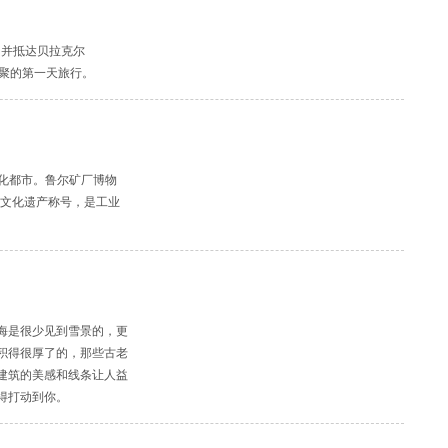
广场，并抵达贝拉克尔
相聚的第一天旅行。
代化都市。鲁尔矿厂博物
界文化遗产称号，是工业
海是很少见到雪景的，更
积得很厚了的，那些古老
建筑的美感和线条让人益
得打动到你。