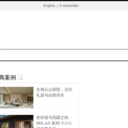
English
|
E-newsletter
t
典案例
左海云山宸院，法式
礼居与自然共生
在街道与花园之间：
MSLAN 泉州/ F.O.G.