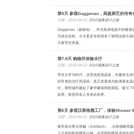
第9天 参观Gaggenau，高超厨艺的传奇
日期：2010-04-22
2010德奥设计之旅
Gaggenau（嘉格纳），作为厨房电器中的奢
为其忠实粉。今天更是专程请来了御用法国大厨Andr
大家烹饪美食。
第7.8天 购物并体验水疗
日期：2010-04-22
2010德奥设计之旅
早在古罗马时代，这里就发现温泉，并建有古浴
经常来此治疗风湿病。真正发展成为欧洲著名温
纪，那时城市建起了豪华赌场和歌剧院。吸引了
富商、权贵和名人等来此休养。
第6天 参观汉斯格雅工厂，体验Shower W
日期：2010-04-22
2010德奥设计之旅
驱车前往希尔塔赫（Schiltach），沿路领略
入古老的桁架建筑小城，从坚固的建筑遗迹中追