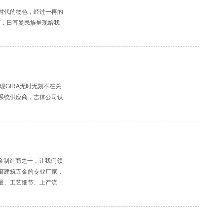
时代的物色，经过一再的
朽，日耳曼民族呈现给我
发现GIRA无时无刻不在关
系统供应商，吉徕公司认
金制造商之一，让我们领
窗建筑五金的专业厂家；
量、工艺细节、上产流