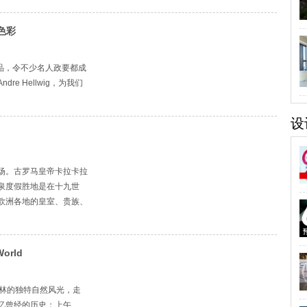
色彩
侈品，令不少名人政要都成
e Hellwig，为我们
设
场。古罗马皇帝卡拉卡拉
泉度假胜地是在十九世
欧洲各地的皇室、贵族、
orld
黑森林的独特自然风光，走
忆曾经的历史；上午