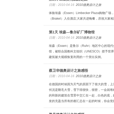
日期：2010-04-16
2010德奥设计之旅
体验埃森（Essen）Limbecker Plaza购物
（Brakel）入住酒店;大家共进晚餐，庆祝大家
第1天 埃森—鲁尔矿厂博物馆
日期：2010-04-16
2010德奥设计之旅
埃森（Essen）是鲁尔（Ruhr）地区中心的现
馆，被联合国教科文组织（UNESCO）授予世
建筑被大规模恢复利用的一个突出实例。
蔡卫华德奥设计之旅感悟
日期：2010-04-16
2010德奥设计之旅
在德国的时候因为天气的原因下了很大的雪，上
何况是鹅毛大雪，雪下得很快，很密，一会就堆
的和新的建筑在雪景中交汇在一起，白色的底，
发的充盈当所有的都汇总在一起的时候，你会觉