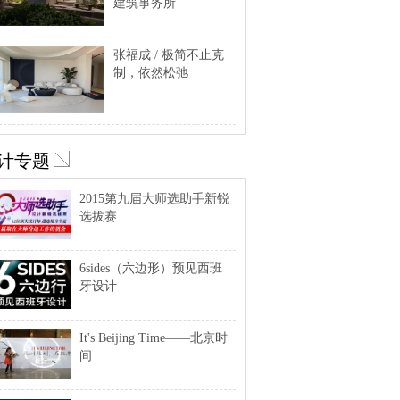
建筑事务所
张福成 / 极简不止克
制，依然松弛
计专题
2015第九届大师选助手新锐
选拔赛
6sides（六边形）预见西班
牙设计
It's Beijing Time——北京时
间