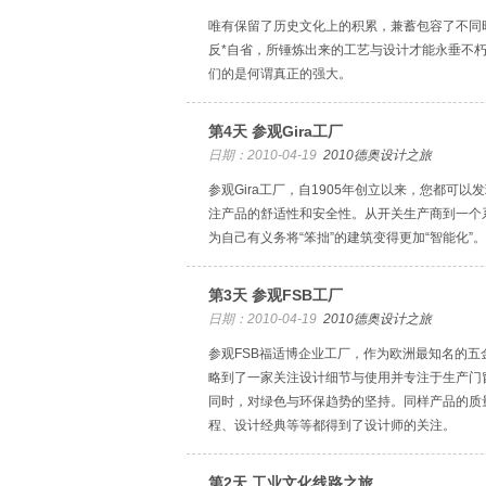
唯有保留了历史文化上的积累，兼蓄包容了不同
反*自省，所锤炼出来的工艺与设计才能永垂不
们的是何谓真正的强大。
第4天 参观Gira工厂
日期：2010-04-19
2010德奥设计之旅
参观Gira工厂，自1905年创立以来，您都可以
注产品的舒适性和安全性。从开关生产商到一个
为自己有义务将“笨拙”的建筑变得更加“智能化”。
第3天 参观FSB工厂
日期：2010-04-19
2010德奥设计之旅
参观FSB福适博企业工厂，作为欧洲最知名的五
略到了一家关注设计细节与使用并专注于生产门
同时，对绿色与环保趋势的坚持。同样产品的质
程、设计经典等等都得到了设计师的关注。
第2天 工业文化线路之旅