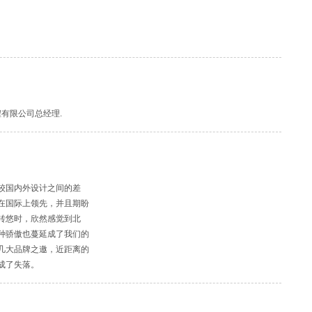
有限公司总经理.
较国内外设计之间的差
在国际上领先，并且期盼
转悠时，欣然感觉到北
种骄傲也蔓延成了我们的
几大品牌之邀，近距离的
成了失落。