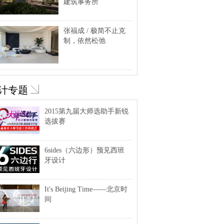
建筑事务所
张福成 / 极简不止克
制，依然松弛
计专题
2015第九届大师选助手新锐
选拔赛
6sides（六边形）预见西班
牙设计
It's Beijing Time——北京时
间