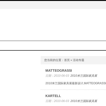
您当前的位置：
首页
» 活动专题
MATTEOGRASSI
日期：2010-06-03
2010米兰国际家具展
2010米兰国际家具展最新设计,MATTEOGRASSI
KARTELL
日期：2010-06-03
2010米兰国际家具展