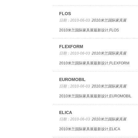
FLOS
日期：2010-06-03
2010米兰国际家具展
2010米兰国际家具展最新设计,FLOS
FLEXFORM
日期：2010-06-03
2010米兰国际家具展
2010米兰国际家具展最新设计,FLEXFORM
EUROMOBIL
日期：2010-06-03
2010米兰国际家具展
2010米兰国际家具展最新设计,EUROMOBIL
ELICA
日期：2010-06-03
2010米兰国际家具展
2010米兰国际家具展最新设计,ELICA