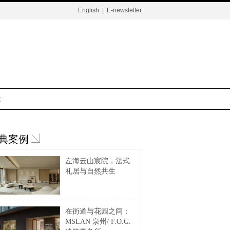
English
|
E-newsletter
t
典案例
左海云山宸院，法式
礼居与自然共生
在街道与花园之间：
MSLAN 泉州/ F.O.G.