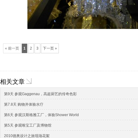
« 前一页
1
2
3
下一页 »
相关文章
第9天 参观Gaggenau，高超厨艺的传奇色彩
第7.8天 购物并体验水疗
第6天 参观汉斯格雅工厂，体验Shower World
第5天 参观唯宝工厂及博物馆
2010德奥设计之旅现场花絮