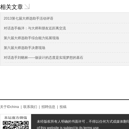
相关文章
2013第七届大师选助手活动评语
对话选手杨洋：与大师和朋友近距离交流
第六届大师选助手综合能力拓展现场
第六届大师选助手决赛现场
对话选手刘晓林——做设计的态度是实现梦想的基石
关于IDchina
|
联系我们
|
招聘信息
|
投稿
未经版权所有人明确的书面许可，不得以任何方式或媒体翻
of this website is subject to its terms use.