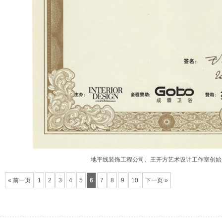
地平线装饰工程公司、王开方艺术设计工作室创始
« 前一页
1
2
3
4
5
6
7
8
9
10
下一页 »