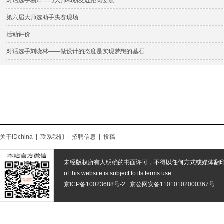
对话选手杨洋：与大师和朋友近距离交流
第六届大师选助手决赛现场
活动评价
对话选手刘晓林——做设计的态度是实现梦想的基石
关于IDchina
|
联系我们
|
招聘信息
|
投稿
未经版权所有人明确的书面许可，不得以任何方式或媒体翻
of this website is subject to its terms use.
京ICP备10023688号-2
京公网安备11010102000367号