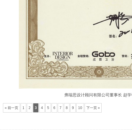
弗瑞思设计顾问有限公司董事长
赵学
« 前一页
1
2
3
4
5
6
7
8
9
10
下一页 »