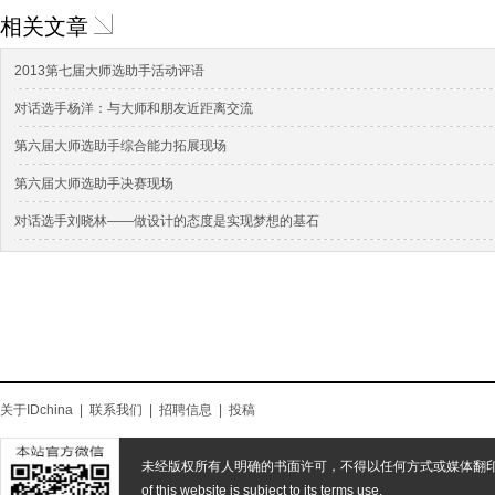
相关文章
2013第七届大师选助手活动评语
对话选手杨洋：与大师和朋友近距离交流
第六届大师选助手综合能力拓展现场
第六届大师选助手决赛现场
对话选手刘晓林——做设计的态度是实现梦想的基石
关于IDchina
|
联系我们
|
招聘信息
|
投稿
未经版权所有人明确的书面许可，不得以任何方式或媒体翻
of this website is subject to its terms use.