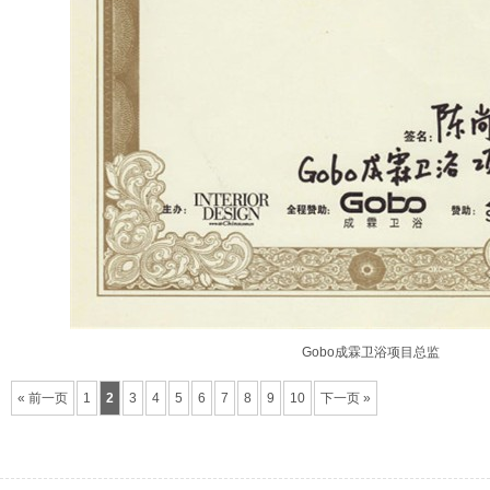
Gobo成霖卫浴项目总监
« 前一页
1
2
3
4
5
6
7
8
9
10
下一页 »