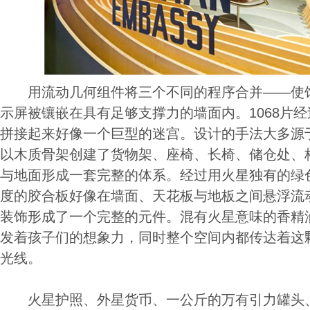
用流动几何组件将三个不同的程序合并——使馆
示屏被镶嵌在具有足够支撑力的墙面内。1068片
拼接起来好像一个巨型的迷宫。设计的手法大多源
以木质骨架创建了货物架、座椅、长椅、储仓处、
与地面形成一套完整的体系。经过用火星独有的绿
度的胶合板好像在墙面、天花板与地板之间悬浮流
装饰形成了一个完整的元件。混有火星意味的香精
发着孩子们的想象力，同时整个空间内都传达着这
光线。
火星护照、外星货币、一公斤的万有引力罐头、防晒