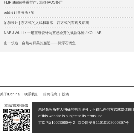
FLIP studio番番營作 / 混KHAOS餐厅
odd设计事务所 / 玺
泊赫设计 | 东方式的入戏和凝练，西方式的客观及疏离
NABI&WULI：一场至臻设计与五感全开的戏剧体验 / KOLLAB
山一筑造：自然与鲜美的邂逅——鲜潭石锅鱼
关于IDchina
|
联系我们
|
招聘信息
|
投稿
未经版权所有人明确的书面许可，不得以任何方式或媒体翻
of this website is subject to its terms use.
京ICP备10023688号-2
京公网安备11010102000367号