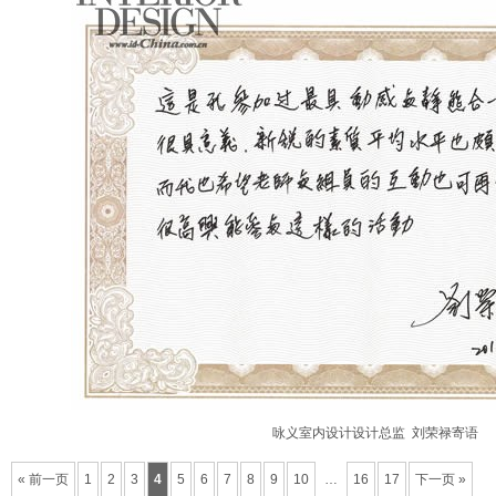
咏义室内设计设计总监 刘荣禄寄语
« 前一页
1
2
3
4
5
6
7
8
9
10
…
16
17
下一页 »