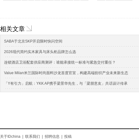
相关文章
SABA于北京SKP开启限时快闪空间
2026现代简约实木家具与床头柜品牌怎么选
连锁酒店卫浴配套供应商测评：谁能承接统一标准与紧急交付重任？
Value Milan米兰国际时尚面料沙龙首度官宣，构建高端纺织产业未来新生态
「Y有引力」启航：YKK AP携手梁景华先生，与「梁朋意友」共话设计传承
关于IDchina
|
联系我们
|
招聘信息
|
投稿