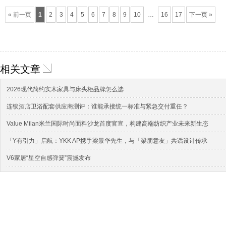
« 前一页
1
2
3
4
5
6
7
8
9
10
…
16
17
下一页 »
相关文章
2026现代简约实木家具与床头柜品牌怎么选
连锁酒店卫浴配套供应商测评：谁能承接统一标准与紧急交付重任？
Value Milan米兰国际时尚面料沙龙首度官宣，构建高端纺织产业未来新生态
「Y有引力」启航：YKK AP携手梁景华先生，与「梁朋意友」共话设计传承
V6家居“星空自感弹簧”震撼发布