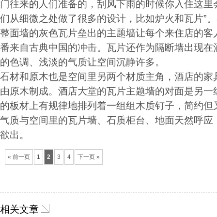
门往来的人们准备的，刮风下雨的时候你入住这里
们从细微之处做了很多的设计，比如炉火和瓦片”
整面墙的灰色瓦片垒出的主题墙让每个来住店的客
番来自古典中国的冲击。瓦片还作为隔断墙出现在
的色调、浅淡的气质让空间沉静许多。
石材和原木也是空间里另两个材质主角，酒店的家
由原木制成。酒店大堂的瓦片主题墙的对面是另一
的板材上有规律地排列着一组组木质钉子，简约但
气质与空间里的瓦片墙、石质柜台、地面天然呼应
欲出。
« 前一页
1
2
3
4
下一页 »
相关文章