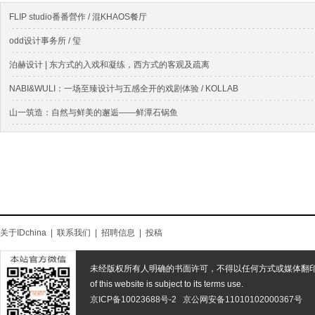
FLIP studio番番營作 / 混KHAOS餐厅
odd设计事务所 / 玺
泊赫设计 | 东方式的入戏和凝练，西方式的客观及疏离
NABI&WULI：一场至臻设计与五感全开的戏剧体验 / KOLLAB
山一筑造：自然与鲜美的邂逅——鲜潭石锅鱼
关于IDchina
|
联系我们
|
招聘信息
|
投稿
未经版权所有人明确的书面许可，不得以任何方式或媒体翻
of this website is subject to its terms use.
京ICP备10023688号-2
京公网安备11010102000367号