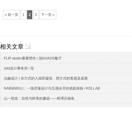
« 前一页
1
2
3
下一页 »
相关文章
FLIP studio番番營作 / 混KHAOS餐厅
odd设计事务所 / 玺
泊赫设计 | 东方式的入戏和凝练，西方式的客观及疏离
NABI&WULI：一场至臻设计与五感全开的戏剧体验 / KOLLAB
山一筑造：自然与鲜美的邂逅——鲜潭石锅鱼