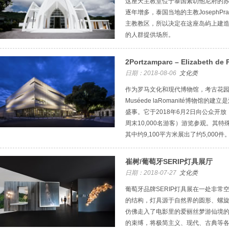
这座天主教堂位于泰国素叻他尼府的
逐年增多，泰国当地的主教JosephPrath
主教教区，所以决定在这座岛屿上建
的人群提供场所。
2Portzamparc – Elizabeth d
日期：2018-08-06
文化类
作为罗马文化和现代博物馆，考古花
Muséede laRomanité博物馆的
盛事。它于2018年6月2日向公众开放
周末10,000名游客）游览参观。其特
其中约9,100平方米展出了约5,000件
崔树/葡萄牙SERIP灯具展厅
日期：2018-07-27
文化类
葡萄牙品牌SERIP灯具展在一处非
的结构，灯具源于自然界的圆形、螺
仿佛走入了电影里的爱丽丝梦游仙境
的束缚，将极简主义、现代、古典等