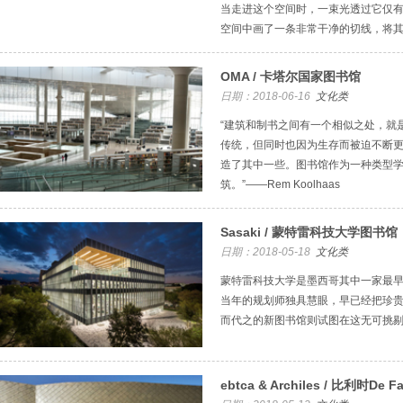
当走进这个空间时，一束光透过它仅
空间中画了一条非常干净的切线，将
OMA / 卡塔尔国家图书馆
日期：2018-06-16
文化类
“建筑和制书之间有一个相似之处，就
传统，但同时也因为生存而被迫不断
造了其中一些。图书馆作为一种类型
筑。”——Rem Koolhaas
Sasaki / 蒙特雷科技大学图书馆
日期：2018-05-18
文化类
蒙特雷科技大学是墨西哥其中一家最
当年的规划师独具慧眼，早已经把珍
而代之的新图书馆则试图在这无可挑
ebtca & Archiles / 比利时D