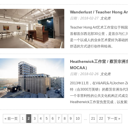
Wanderlust / Teacher Hon
日期：2018-02-27
文化类
Teacher Hong Art艺术工作室
首都首尔西北部30公里，是首尔与仁
是一个以成人的业余艺术爱好为基础
舒适的方式进行创作和绘画。
Heatherwick工作室 / 蔡茨非
MOCAA）
日期：2018-02-26
文化类
2013年11月，在V&A码头与Jochen 
特（合3000万英镑）的蔡茨非洲当代艺术
一个非营利性的公共文化机构正式成立。Z
Heatherwick工作室负责完成，以
« 前一页
1
2
3
4
5
6
7
8
9
10
…
21
22
下一页 »