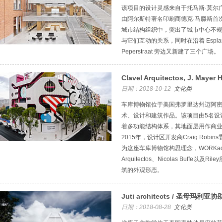
该项目的设计灵感来自于托马斯·莫尔
由阿尔斯特著名印刷商德克·马滕斯首
城市结构组织中，突出了城市中心不
与它们互动的关系，同时在沿着 Esplanade
Peperstraat 旁边又新建了三个广场。
Clavel Arquitectos, J. Mayer H
日期：2018-10-12
文化类
车库博物馆位于美国弗罗里达州迈阿
术、设计和建筑作品。该项目由5名设
着多功能结构体系，其地面层用作商业
2015年，设计区开发商Craig Robins
为这座车库博物馆构思理念，WORKac、J. M
Arquitectos、Nicolas Buffe
筑的外观形态。
Juti architects / 圣母玛利
日期：2018-08-28
文化类