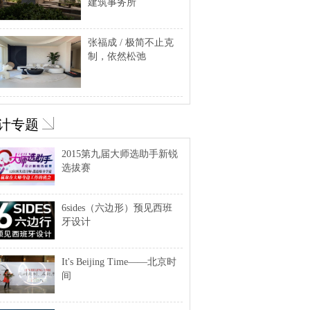
建筑事务所
张福成 / 极简不止克
制，依然松弛
计专题
2015第九届大师选助手新锐
选拔赛
6sides（六边形）预见西班
牙设计
It's Beijing Time——北京时
间