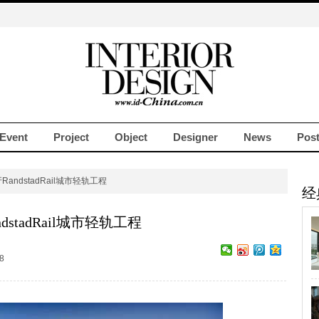
Event
Project
Object
Designer
News
Pos
RandstadRail城市轻轨工程
经
dstadRail城市轻轨工程
8