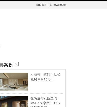
English
|
E-newsletter
t
典案例
左海云山宸院，法式
礼居与自然共生
在街道与花园之间：
MSLAN 泉州/ F.O.G.