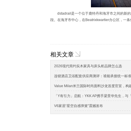
dstadrail是一个位于鹿特丹和海牙市之间的
段。在海牙市中心，在Beatrixkwartier办公区
相关文章
2026现代简约实木家具与床头柜品牌怎么选
连锁酒店卫浴配套供应商测评：谁能承接统一标
Value Milan米兰国际时尚面料沙龙首度官宣
「Y有引力」启航：YKK AP携手梁景华先生，
V6家居“星空自感弹簧”震撼发布