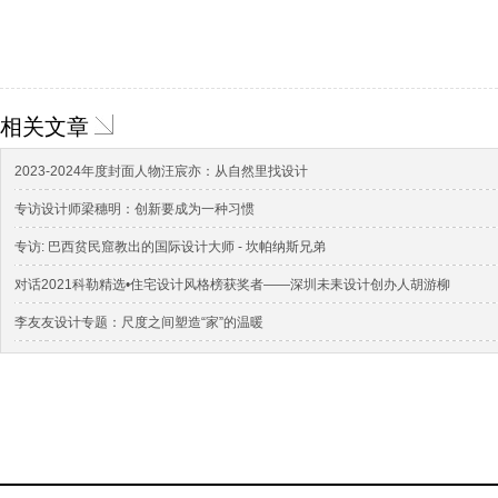
相关文章
2023-2024年度封面人物汪宸亦：从自然里找设计
专访设计师梁穗明：创新要成为一种习惯
专访: 巴西贫民窟教出的国际设计大师 - 坎帕纳斯兄弟
对话2021科勒精选•住宅设计风格榜获奖者——深圳未耒设计创办人胡游柳
李友友设计专题：尺度之间塑造“家”的温暖