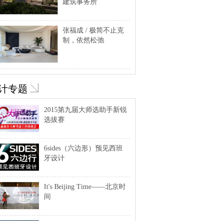
建筑事务所
张福成 / 极简不止克
制，依然松弛
计专题
2015第九届大师选助手新锐
选拔赛
6sides（六边形）预见西班
牙设计
It's Beijing Time——北京时
间