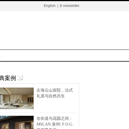
English
|
E-newsletter
t
典案例
左海云山宸院，法式
礼居与自然共生
在街道与花园之间：
MSLAN 泉州/ F.O.G.