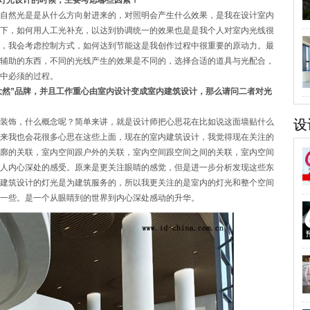
内灯光设计的时候，主要考虑哪些因素？
自然光是是从什么方向射进来的，对照明会产生什么效果，是我在设计室内
下，如何用人工光补充，以达到协调统一的效果也是是我个人对室内光线很
，我会考虑控制方式，如何达到节能这是我创作过程中很重要的原动力。最
辅助的东西，不同的光线产生的效果是不同的，选择合适的道具与光配合，
中必须的过程。
“大然”品牌，并且工作重心由室内设计变成室内建筑设计，那么请问二者对光
装饰，什么概念呢？简单来讲，就是设计师把心思花在比如说这面墙贴什么
设
来我也会花很多心思在这些上面，现在的室内建筑设计，我觉得现在关注的
廓的关联，室内空间跟户外的关联，室内空间跟空间之间的关联，室内空间
人内心深处的感受。原来是更关注眼睛的感觉，但是进一步分析发现这些东
建筑设计的灯光是为建筑服务的，所以我更关注的是室内的灯光和整个空间
一些。是一个从眼睛到的世界到内心深处感动的升华。