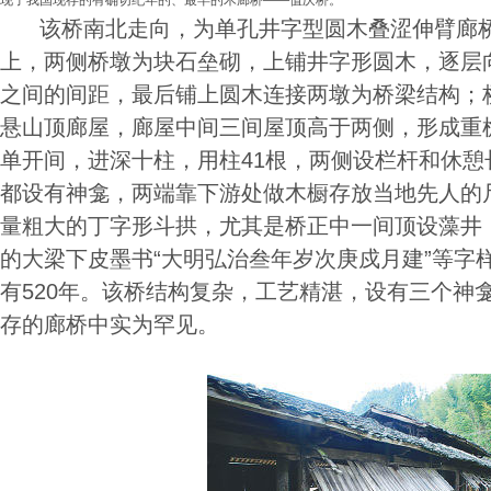
现了我国现存的有确切纪年的、最早的木廊桥――值庆桥。
该桥南北走向，为单孔井字型圆木叠涩伸臂廊桥
上，两侧桥墩为块石垒砌，上铺井字形圆木，逐层
之间的间距，最后铺上圆木连接两墩为桥梁结构；
悬山顶廊屋，廊屋中间三间屋顶高于两侧，形成重
单开间，进深十柱，用柱41根，两侧设栏杆和休憩
都设有神龛，两端靠下游处做木橱存放当地先人的
量粗大的丁字形斗拱，尤其是桥正中一间顶设藻井
的大梁下皮墨书“大明弘治叁年岁次庚戍月建”等字样
有520年。该桥结构复杂，工艺精湛，设有三个神
存的廊桥中实为罕见。