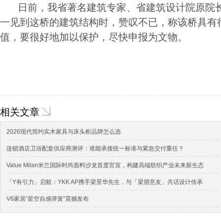
日前，我省著名建筑专家、省建筑设计院原院长
一见到这桥的建筑结构时，赞叹不已，称该桥具有
值，要很好地加以保护，尽快申报为文物。
相关文章
2026现代简约实木家具与床头柜品牌怎么选
连锁酒店卫浴配套供应商测评：谁能承接统一标准与紧急交付重任？
Value Milan米兰国际时尚面料沙龙首度官宣，构建高端纺织产业未来新生态
「Y有引力」启航：YKK AP携手梁景华先生，与「梁朋意友」共话设计传承
V6家居“星空自感弹簧”震撼发布