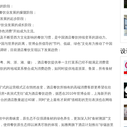
的阶段：
店餐饮业发展的朦胧阶段；
业发展的起步阶段；
餐饮业发展的成长阶段；
色消费”开始成为主流。
不断受西方文化影响的餐饮习惯，是中国酒店餐饮持续变革的源动力。
国与世界的距离，世博会所倡导的“节约、低碳、绿色”文化有力推动了中国
调研，目前酒店餐饮呈现以下发展趋势：
设
、闽、浙、湘、徽），酒店餐饮提供单一主打菜系已经不能满足消费需
饮的跨地域菜系整合成为消费趋势，如同时提供地道浙菜、鲁菜，所有食材
”式的运营模式正在悄然改变，酒店餐饮所独有的高端消费客群更希望在欣
房+表演式烹饪”成为酒店餐饮趋势，据悉在2010年世博会前，上海新开的
台的酒店数量超过40家，同时“史上最有才厨师”借精彩的烹饪表演也在网络
中的青睐度，原生态不仅强调食材的绿色养生，更加深入到“食材溯源”“文
台，使得餐饮原生态得以淋漓尽致的体现，如雅阁旗下酒店计划推出“珍馐故里