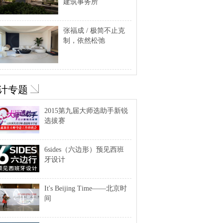
建筑事务所
张福成 / 极简不止克
制，依然松弛
计专题
2015第九届大师选助手新锐
选拔赛
6sides（六边形）预见西班
牙设计
It's Beijing Time——北京时
间