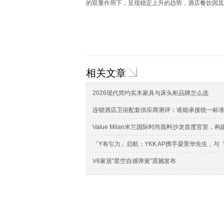
的双重作用下，呈现稳定上升的趋势，酒店餐饮因其
相关文章
2026现代简约实木家具与床头柜品牌怎么选
连锁酒店卫浴配套供应商测评：谁能承接统一标
Value Milan米兰国际时尚面料沙龙首度官宣
「Y有引力」启航：YKK AP携手梁景华先生，
V6家居“星空自感弹簧”震撼发布