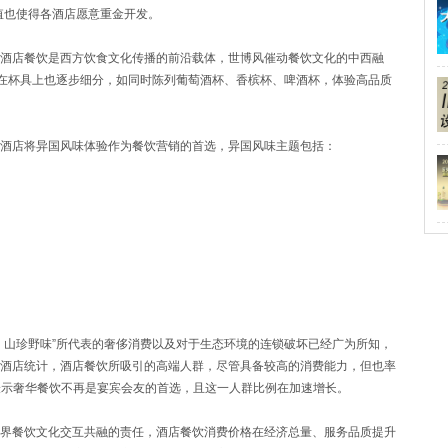
值也使得各酒店愿意重金开发。
店餐饮是西方饮食文化传播的前沿载体，世博风催动餐饮文化的中西融
时在杯具上也逐步细分，如同时陈列葡萄酒杯、香槟杯、啤酒杯，体验高品质
店将异国风味体验作为餐饮营销的首选，异国风味主题包括：
山珍野味”所代表的奢侈消费以及对于生态环境的连锁破坏已经广为所知，
酒店统计，酒店餐饮所吸引的高端人群，尽管具备较高的消费能力，但也率
表示奢华餐饮不再是宴宾会友的首选，且这一人群比例在加速增长。
餐饮文化交互共融的责任，酒店餐饮消费价格在经济总量、服务品质提升