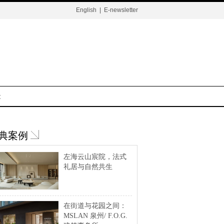
English
|
E-newsletter
t
典案例
左海云山宸院，法式
礼居与自然共生
在街道与花园之间：
MSLAN 泉州/ F.O.G.