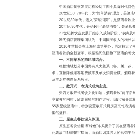
中国酒店餐饮发展历程经历了四个具备时代特色
20世纪50~70年代，为“简单消费”理念，是酒
20世纪80年代，进入“荣耀消费”，是酒店餐饮
20世纪 90年代，开始风行“豪华消费”，是酒店
21世纪餐饮业发展开始步入成熟阶段，“实惠及特
雅阁酒店管理集团认为，中国国民收入的增长以及
2010年世博会在上海的成功举办，再次拉近了中
酒店餐饮的全新变革。根据雅阁集团旗下酒店的餐饮
一、不同菜系的跨区域结合。
根据地域划分中国共有八大菜系（鲁、川、苏、粤
求，直接降低顾客消费频率及单次消费金额。酒店餐
及主厨均来自菜系故里。
二、敞开式、表演式成为主流。
受西方敞开式餐饮文化影响，酒店餐饮“前厅后厨
享饕餮的同时，欣赏厨师的制作过程。因此“敞开式厨
55家星级酒店中，特别设置敞开式厨房及烹饪表演餐
悄然盛行。
三、原生态餐饮深入体现。
原生态餐饮借世博“绿色”东风提升了其在酒店餐饮
化典故”“稀缺辅料”层面，而酒店因其强大的营销平