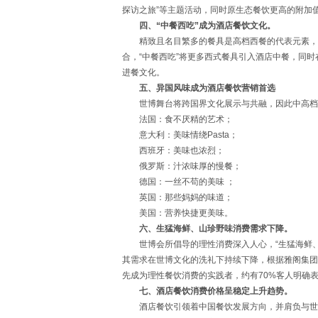
探访之旅”等主题活动，同时原生态餐饮更高的附加
四、“中餐西吃”成为酒店餐饮文化。
精致且名目繁多的餐具是高档西餐的代表元素，酒
合，“中餐西吃”将更多西式餐具引入酒店中餐，同
进餐文化。
五、异国风味成为酒店餐饮营销首选
世博舞台将跨国界文化展示与共融，因此中高档酒
法国：食不厌精的艺术；
意大利：美味情绕Pasta；
西班牙：美味也浓烈；
俄罗斯：汁浓味厚的慢餐；
德国：一丝不苟的美味 ；
英国：那些妈妈的味道；
美国：营养快捷更美味。
六、生猛海鲜、山珍野味消费需求下降。
世博会所倡导的理性消费深入人心，“生猛海鲜、
其需求在世博文化的洗礼下持续下降，根据雅阁集团
先成为理性餐饮消费的实践者，约有70%客人明确
七、酒店餐饮消费价格呈稳定上升趋势。
酒店餐饮引领着中国餐饮发展方向，并肩负与世界