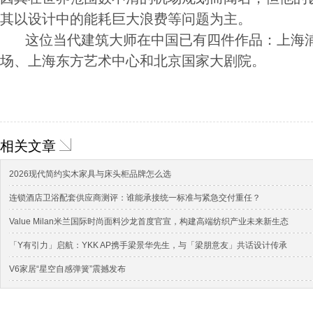
其以设计中的能耗巨大浪费等问题为主。
这位当代建筑大师在中国已有四件作品：上海浦
场、上海东方艺术中心和北京国家大剧院。
相关文章
2026现代简约实木家具与床头柜品牌怎么选
连锁酒店卫浴配套供应商测评：谁能承接统一标准与紧急交付重任？
Value Milan米兰国际时尚面料沙龙首度官宣，构建高端纺织产业未来新生态
「Y有引力」启航：YKK AP携手梁景华先生，与「梁朋意友」共话设计传承
V6家居“星空自感弹簧”震撼发布