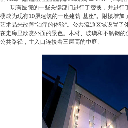
筑。2000年，英国西部医疗卫生基金会聘请HLM事务所与Hall Black Douglas
现有医院的一些关键部门进行了替换，并进行了
楼成为现有10层建筑的一座建筑“基座”。附楼增
艺术品来改善“治疗的体验”。公共流通区域设置了
在走廊里欣赏外面的景色。木材、玻璃和不锈钢的
公共路径，主入口连接着三层高的中庭。