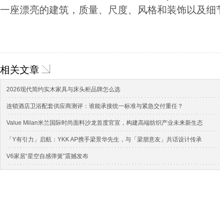
一座漂亮的建筑，质量、尺度、风格和装饰以及细
相关文章
2026现代简约实木家具与床头柜品牌怎么选
连锁酒店卫浴配套供应商测评：谁能承接统一标准与紧急交付重任？
Value Milan米兰国际时尚面料沙龙首度官宣，构建高端纺织产业未来新生态
「Y有引力」启航：YKK AP携手梁景华先生，与「梁朋意友」共话设计传承
V6家居“星空自感弹簧”震撼发布