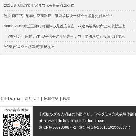
2026现代简约实木家具与床头柜品牌怎么选
连锁酒店卫浴配套供应商测评：谁能承接统一标准与紧急交付重任？
Value Milan米兰国际时尚面料沙龙首度官宣，构建高端纺织产业未来新生态
「Y有引力」启航：YKK AP携手梁景华先生，与「梁朋意友」共话设计传承
V6家居“星空自感弹簧”震撼发布
关于IDchina
|
联系我们
|
招聘信息
|
投稿
未经版权所有人明确的书面许可，不得以任何方式或媒体翻
of this website is subject to its terms use.
京ICP备10023688号-2
京公网安备11010102000367号