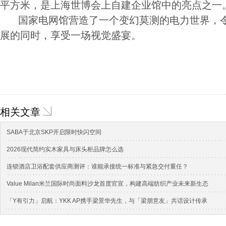
平方米，是上海世博会上自建企业馆中的亮点之一
国家电网馆营造了一个变幻莫测的电力世界，令
展的同时，享受一场视觉盛宴。
相关文章
SABA于北京SKP开启限时快闪空间
2026现代简约实木家具与床头柜品牌怎么选
连锁酒店卫浴配套供应商测评：谁能承接统一标准与紧急交付重任？
Value Milan米兰国际时尚面料沙龙首度官宣，构建高端纺织产业未来新生态
「Y有引力」启航：YKK AP携手梁景华先生，与「梁朋意友」共话设计传承