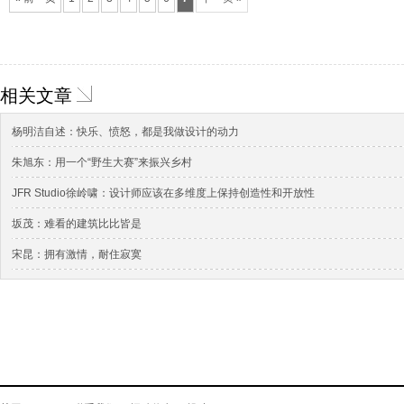
相关文章
杨明洁自述：快乐、愤怒，都是我做设计的动力
朱旭东：用一个“野生大赛”来振兴乡村
JFR Studio徐岭啸：设计师应该在多维度上保持创造性和开放性
坂茂：难看的建筑比比皆是
宋昆：拥有激情，耐住寂寞