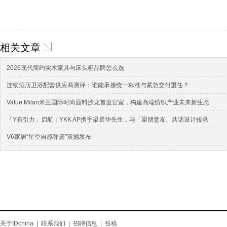
相关文章
2026现代简约实木家具与床头柜品牌怎么选
连锁酒店卫浴配套供应商测评：谁能承接统一标准与紧急交付重任？
Value Milan米兰国际时尚面料沙龙首度官宣，构建高端纺织产业未来新生态
「Y有引力」启航：YKK AP携手梁景华先生，与「梁朋意友」共话设计传承
V6家居“星空自感弹簧”震撼发布
关于IDchina
|
联系我们
|
招聘信息
|
投稿