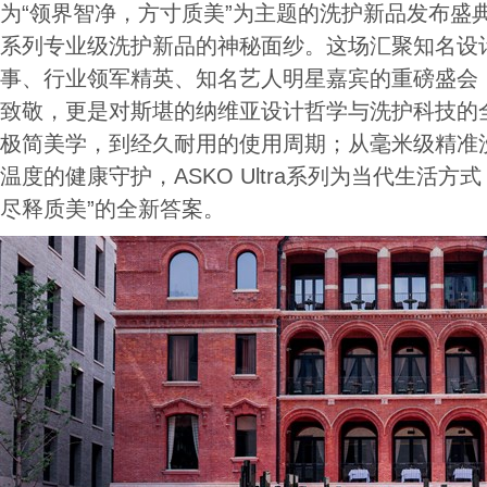
为“领界智净，方寸质美”为主题的洗护新品发布盛典，正
系列专业级洗护新品的神秘面纱。这场汇聚知名设
事、行业领军精英、知名艺人明星嘉宾的重磅盛会，
致敬，更是对斯堪的纳维亚设计哲学与洗护科技的全
极简美学，到经久耐用的使用周期；从毫米级精准
温度的健康守护，ASKO Ultra系列为当代生活方
尽释质美”的全新答案。