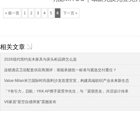
« 前一页
1
2
3
4
5
6
下一页 »
相关文章
2026现代简约实木家具与床头柜品牌怎么选
连锁酒店卫浴配套供应商测评：谁能承接统一标准与紧急交付重任？
Value Milan米兰国际时尚面料沙龙首度官宣，构建高端纺织产业未来新生态
「Y有引力」启航：YKK AP携手梁景华先生，与「梁朋意友」共话设计传承
V6家居“星空自感弹簧”震撼发布