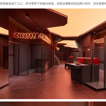
型铁板形成了入口，而冲霄而下的粗壮铁链，则悬挂着醒目的品牌LOGO，宣告着新