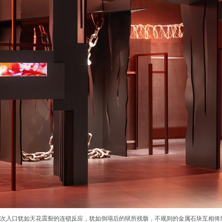
次入口犹如天花震裂的连锁反应，犹如倒塌后的狱所残骸，不规则的金属石块互相倚