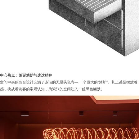
中心焦点：荒诞烤炉与达达精神
空间中央的岛台设计充满了诙谐的无厘头色彩— 一个巨大的“烤炉”。其上甚至摆放着
感，挑战着访客的常规认知，为紧张的空间注入一丝黑色幽默。