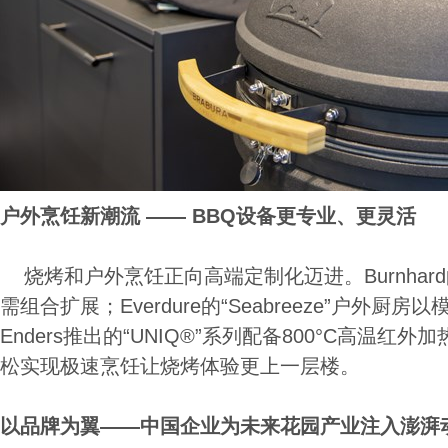
户外烹饪新潮流 —— BBQ设备更专业、更灵活
烧烤和户外烹饪正向高端定制化迈进。Burnhard的
需组合扩展；Everdure的“Seabreeze”户外厨
Enders推出的“UNIQ®”系列配备800°C高温
松实现极速烹饪让烧烤体验更上一层楼。
以品牌为翼——中国企业为未来花园产业注入澎湃