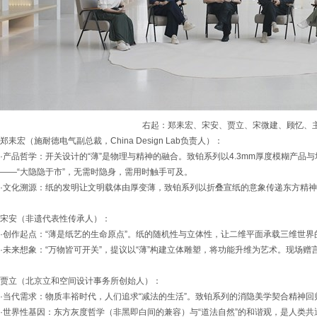
右起：郑耒宏、宋安、贾立、宋微建、顾忆、
郑耒宏（施耐德电气副总裁，China Design Lab负责人）：
·产品哲学：开关设计的“薄”是物理与精神的融合。致铂系列以4.3mm厚度模糊产品
——“大隐隐于市”，无需时隐身，需用时触手可及。
·文化溯源：纸的发明让文明载体由厚变薄，致铂系列以折叠宣纸的意象传递东方精
宋安（非遗代表性传承人）：
·创作起点：“薄是纸艺的生命原点”。纸的随机性与立体性，让二维平面承载三维世界
·未来想象：“万物皆可开关”，提议以“薄”构建立体雕塑，将功能升维为艺术。现场赠
贾立（北京立和空间设计事务所创始人）：
·当代需求：物质丰裕时代，人们追求“减法的生活”。致铂系列的消隐美学契合精神
·世界性基因：东方灰度哲学（非黑即白间的兼容）与“道法自然”的和谐观，是人类共