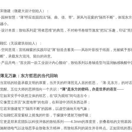
宋微建（微建大设计创始人）：
·园林智慧：“薄”呼应造园四法“隔、曲、借、寄”。屏风与花窗的“隔而不断”，体现东
越小。
·设计本质：致铂系列是“用者思维”的典范，不对称书卷细节激发“把玩”乐趣，印证“简
顾忆（无设建筑创始人）：
·空间意境：宣纸糊窗的实践印证“薄”创造含蓄美——风吹叶影投于纸面，光被赋予形
断”，承载东方混沌、留白的诗意。
·产品共鸣：“首次因一款工业设计内心颤动”，致铂系列以卷轴造型与温润触感唤醒
薄见万象：东方哲思的当代回响
当宣纸的轻盈承载文明的厚重，当开关的纤薄照见人居的哲思，「薄·见东方」的对
觉醒。五位大师的思辨指向一个共识：
“薄”是东方的密码，亦是世界的语言
——
它如宋安手中跃然立体的纸艺，在“叹为观纸”间勾连古今；
它像贾立所言“灰度地带”的包容，在和谐中消弭东西边界；
它若宋微建笔下“隔而不断”的园林，以虚空涵纳天地气象；
它似顾忆茶室窗棂上摇曳的叶影，于朦胧中透射万物呼吸；
它更是郑耒宏团队以科技淬炼的致铂系列——4.3mm的厚度里，折叠着纸的文明基
施耐德电气以这场思享会致敬东方精神，而致铂系列的诞生并非终点。正如宣纸的墨