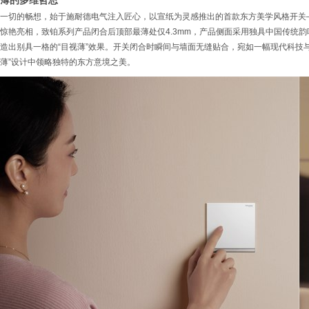
薄的多维哲思
一切的畅想，始于施耐德电气注入匠心，以宣纸为灵感推出的首款东方美学风格开关
惊艳亮相，致铂系列产品闭合后顶部最薄处仅4.3mm，产品侧面采用独具中国传统
造出别具一格的“目视薄”效果。开关闭合时瞬间与墙面无缝贴合，宛如一幅现代科技
薄”设计中领略独特的东方意境之美。