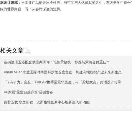
润设计疆域
：当工业产品褪去冰冷外衣，当空间与人达成默契共生，东方美学中那份“
阔的世界舞台，写下从容而深邃的注脚。
相关文章
连锁酒店卫浴配套供应商测评：谁能承接统一标准与紧急交付重任？
Value Milan米兰国际时尚面料沙龙首度官宣，构建高端纺织产业未来新生态
「Y有引力」启航：YKK AP携手梁景华先生，与「梁朋意友」共话设计传承
V6家居“星空自感弹簧”震撼发布
百廿五载 水之新程：汉斯格雅创新中心焕新注入新动能