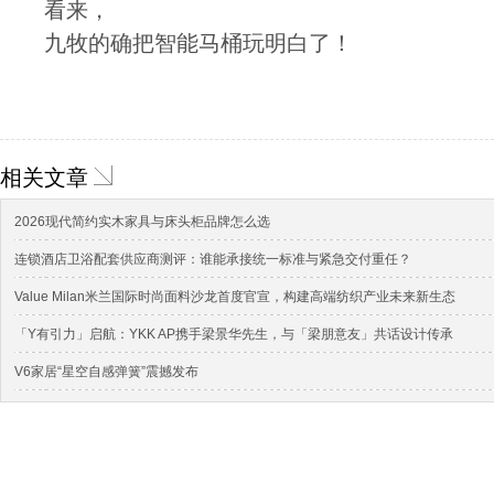
看来，
九牧的确把智能马桶玩明白了！
相关文章
2026现代简约实木家具与床头柜品牌怎么选
连锁酒店卫浴配套供应商测评：谁能承接统一标准与紧急交付重任？
Value Milan米兰国际时尚面料沙龙首度官宣，构建高端纺织产业未来新生态
「Y有引力」启航：YKK AP携手梁景华先生，与「梁朋意友」共话设计传承
V6家居“星空自感弹簧”震撼发布