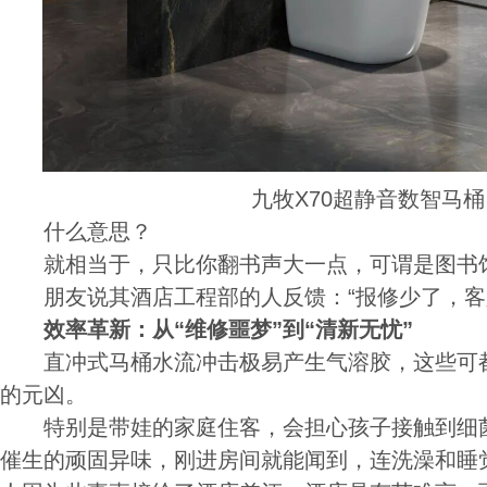
九牧X70超静音数智马桶
什么意思？
就相当于，只比你翻书声大一点，可谓是图书
朋友说其酒店工程部的人反馈：“报修少了，客
效率革新：从“维修噩梦”到“清新无忧”
直冲式马桶水流冲击极易产生气溶胶，这些可都
的元凶。
特别是带娃的家庭住客，会担心孩子接触到细菌
催生的顽固异味，刚进房间就能闻到，连洗澡和睡